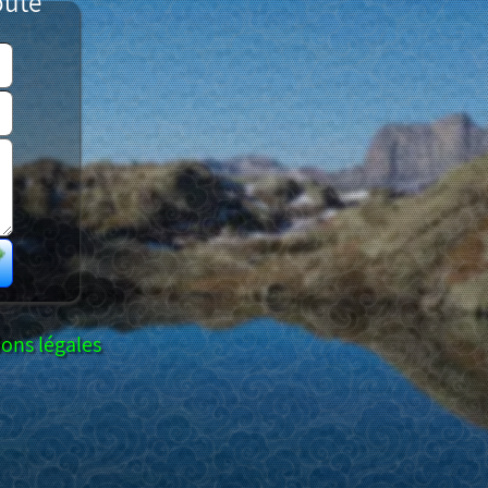
oute
ons légales