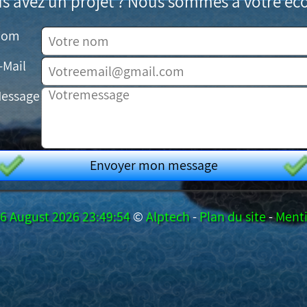
s avez un projet ? Nous sommes à votre éc
Nom
-Mail
essage
Envoyer mon message
6 August 2026 23:49:54
©
Alptech
-
Plan du site
-
Menti