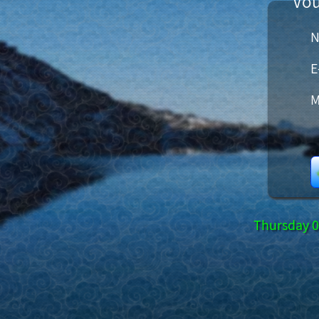
Vou
E
M
Thursday 0